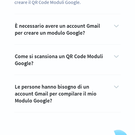
creare il QR Code Moduli Google.
È necessario avere un account Gmail
per creare un modulo Google?
Come si scansiona un QR Code Moduli
Google?
Le persone hanno bisogno di un
account Gmail per compilare il mio
Ottimizziamo il modo in cui raccogli le
Modulo Google?
informazioni?
Crea subito QR Code Moduli Google personalizzati!
ISCRIVITI