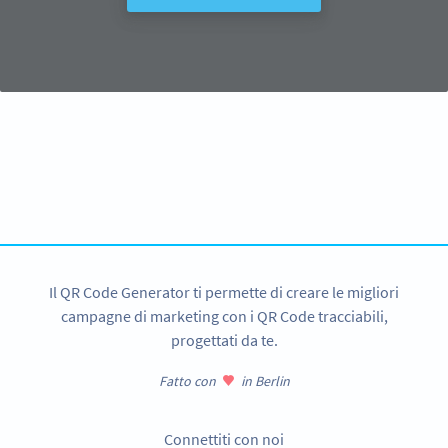
Ti serve un QR Code per la tua linea di
abbigliamento?
Crea il tuo QR Code in un attimo!
CREA ORA
Il QR Code Generator ti permette di creare le migliori
campagne di marketing con i QR Code tracciabili,
progettati da te.
Fatto con
in Berlin
Connettiti con noi