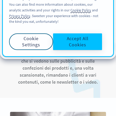
You can also find more information about cookies, our
REGISTRATI
PRO
analytic activities and your rights in our
Cookie Policy
and
Privacy Policy
. Sweeten your experience with cookies - not
the kind you eat, unfortunately!
QR Code sui Vestiti e
sui Tessuti
Cookie
Accept All
Settings
Cookies
I codici QR sono quelle figure scansionabili
che si vedono sulle pubblicità e sulle
confezioni dei prodotti e, una volta
scansionate, rimandano i clienti a vari
contenuti, come le newsletter o i video.