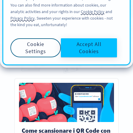
You can also find more information about cookies, our
REGISTRATI
PRO
analytic activities and your rights in our
Cookie Policy
and
Privacy Policy
. Sweeten your experience with cookies - not
the kind you eat, unfortunately!
GUIDA
Le tue guide
essenziali
sui
Cookie
Accept All
QR Code
Settings
Cookies
Tutto quello che devi sapere su come creare, progettare e scansionare i QR Code
Come scansionare i QR Code con